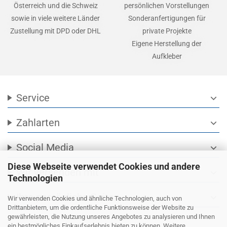
Österreich und die Schweiz
persönlichen Vorstellungen
sowie in viele weitere Länder
Sonderanfertigungen für
Zustellung mit DPD oder DHL
private Projekte
Eigene Herstellung der
Aufkleber
Service
expand_more
Zahlarten
expand_more
Social Media
expand_more
Diese Webseite verwendet Cookies und andere
Wir versenden mit
expand_more
Technologien
Ihre persönliche Seite
expand_more
Wir verwenden Cookies und ähnliche Technologien, auch von
Drittanbietern, um die ordentliche Funktionsweise der Website zu
gewährleisten, die Nutzung unseres Angebotes zu analysieren und Ihnen
ein bestmögliches Einkaufserlebnis bieten zu können. Weitere