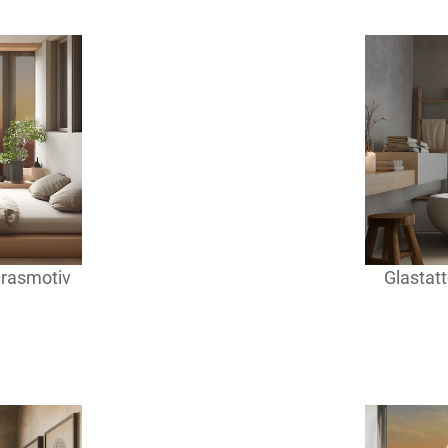
grasmotiv
Glastat