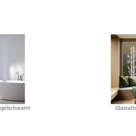
Vogelschwarm
Glastat