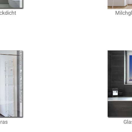
ckdicht
Milchgl
gras
Gla