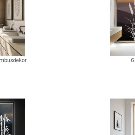
ambusdekor
G