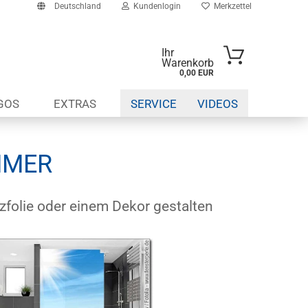
Deutschland
Kundenlogin
Merkzettel
Ihr
Warenkorb
0,00 EUR
-Mail
GOS
EXTRAS
SERVICE
VIDEOS
asswort
MMER
to erstellen
folie oder einem Dekor gestalten
swort vergessen?