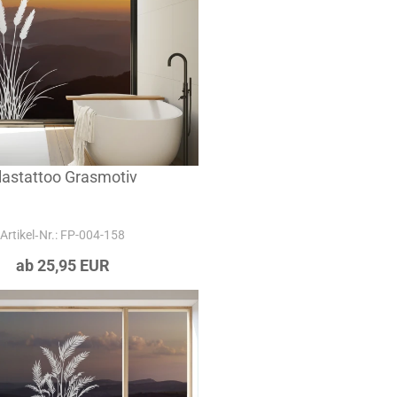
lastattoo Grasmotiv
Artikel‑Nr.: FP-004-158
ab 25,95 EUR