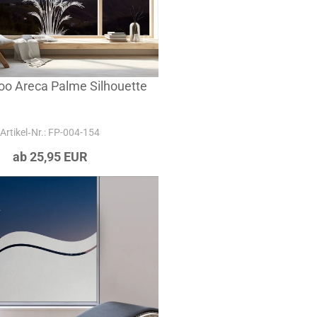
too Areca Palme Silhouette
Artikel‑Nr.: FP-004-154
ab 25,95 EUR