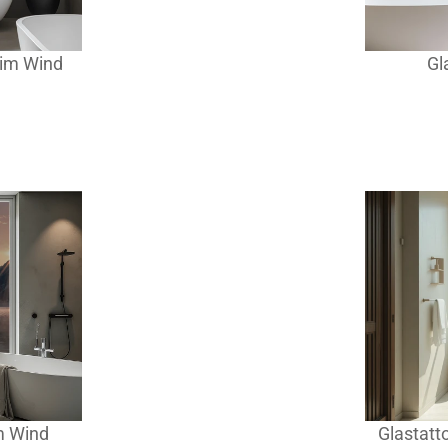
 im Wind
Gl
m Wind
Glastatt