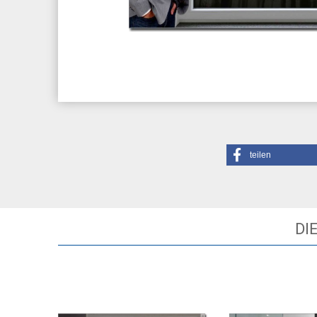
teilen
DI