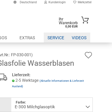
Deutschland
Kundenlogin
Merkzettel
Ihr
Warenkorb
0,00 EUR
-Mail
GOS
EXTRAS
SERVICE
VIDEOS
asswort
Auf
Art.Nr.:
FP-030-001
)
Glasfolie Wasserblasen
den
to erstellen
Wunsch
Lieferzeit:
swort vergessen?
2-5 Werktage
(Aktuelle Informationen & Lieferzeit
Ausland)
Farbe: