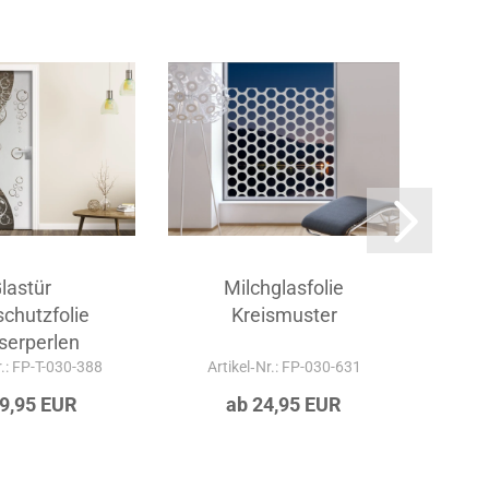
lastür
Milchglasfolie
schutzfolie
Kreismuster
erperlen
r.: FP-T-030-388
Artikel‑Nr.: FP-030-631
Ar
29,95 EUR
ab 24,95 EUR