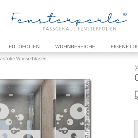
Lieferland
E
FOTOFOLIEN
WOHNBEREICHE
EIGENE LO
P
asfolie Wasserblasen
(
Kon
Pas