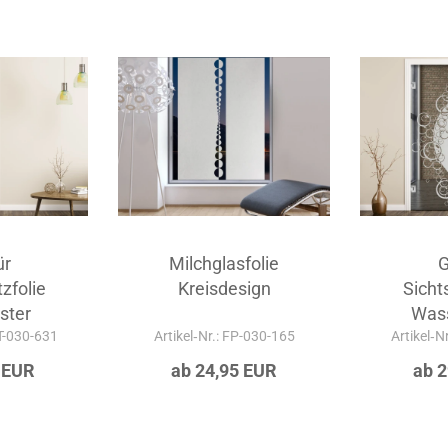
ür
Milchglasfolie
G
zfolie
Kreisdesign
Sicht
ster
Wass
-T-030-631
Artikel‑Nr.: FP-030-165
Artikel‑N
 EUR
ab 24,95 EUR
ab 