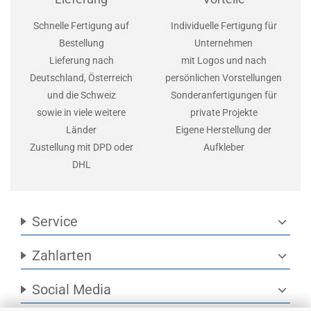
Schnelle Fertigung auf
Individuelle Fertigung für
Bestellung
Unternehmen
Lieferung nach
mit Logos und nach
Deutschland, Österreich
persönlichen Vorstellungen
und die Schweiz
Sonderanfertigungen für
sowie in viele weitere
private Projekte
Länder
Eigene Herstellung der
Zustellung mit DPD oder
Aufkleber
DHL
Service
expand_more
Zahlarten
expand_more
Social Media
expand_more