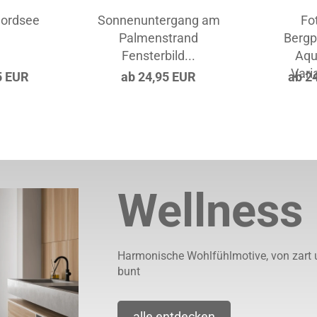
Nordsee
Sonnenuntergang am
Fo
Palmenstrand
Berg
Fensterbild...
Aqu
Vari
5 EUR
ab 24,95 EUR
ab 2
Wellness
Harmonische Wohlfühlmotive, von zart 
bunt
alle entdecken