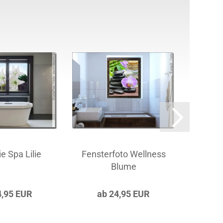
ie Spa Lilie
Fensterfoto Wellness
Fenst
Blume
4,95 EUR
ab 24,95 EUR
a