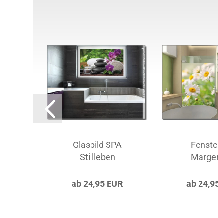
llness
Glasbild SPA
Fenste
Stillleben
Marger
UR
ab 24,95 EUR
ab 24,9