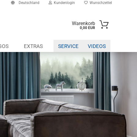
Deutschland
Kundenlogin
Wunschzettel
Warenkorb
0,00 EUR
il
GOS
EXTRAS
SERVICE
VIDEOS
swort
erstellen
ort vergessen?