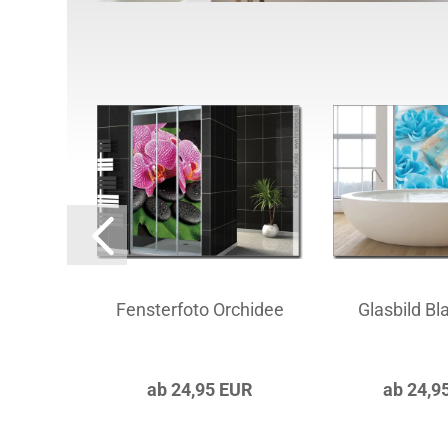
llness
Fensterfoto Orchidee
Glasbild B
UR
ab 24,95 EUR
ab 24,9