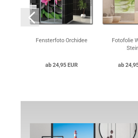
rmonie
Fensterfoto Orchidee
Fotofolie 
Stei
UR
ab 24,95 EUR
ab 24,9