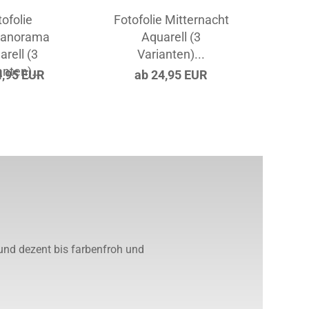
tofolie
Fotofolie Mitternacht
Glasdr
panorama
Aquarell (3
arell (3
Varianten)...
anten)...
4,95 EUR
ab 24,95 EUR
a
und dezent bis farbenfroh und