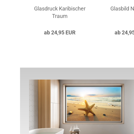
rnacht
Glasdruck Karibischer
Glasbild 
3
Traum
..
UR
ab 24,95 EUR
ab 24,9