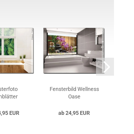
terfoto
Fensterbild Wellness
G
blätter
Oase
4,95 EUR
ab 24,95 EUR
a