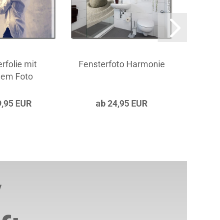
rfolie mit
Fensterfoto Harmonie
Fenst
nem Foto
9,95 EUR
ab 24,95 EUR
a
/