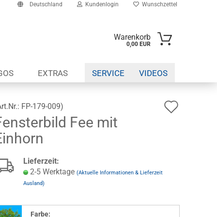
Deutschland
Kundenlogin
Wunschzettel
Warenkorb
0,00 EUR
il
GOS
EXTRAS
SERVICE
VIDEOS
swort
Auf
Art.Nr.:
FP-179-009
)
Fensterbild Fee mit
den
erstellen
Einhorn
Wunsch
ort vergessen?
Lieferzeit:
2-5 Werktage
(Aktuelle Informationen & Lieferzeit
Ausland)
Farbe: