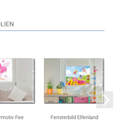
OLIEN
rmotiv Fee
Fensterbild Elfenland
Mi