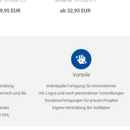
Nr.: FP-004-122
Artikel‑Nr.: FP-030-511
Ar
39,95 EUR
ab 32,95 EUR
Vorteile
stellung
Individuelle Fertigung für Unternehmen
erreich und die
mit Logos und nach persönlichen Vorstellungen
Sonderanfertigungen für private Projekte
Länder
Eigene Herstellung der Aufkleber
er DHL