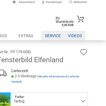
Deutschland
Kundenlogin
Merkzettel
Ihr
Warenkorb
0,00 EUR
-Mail
GOS
EXTRAS
SERVICE
VIDEOS
asswort
Auf
Art.Nr.:
FP-179-008
)
Fensterbild Elfenland
den
to erstellen
Wunsch
Lieferzeit:
swort vergessen?
2-5 Werktage
(Aktuelle Informationen & Lieferzeit
Ausland)
Farbe: