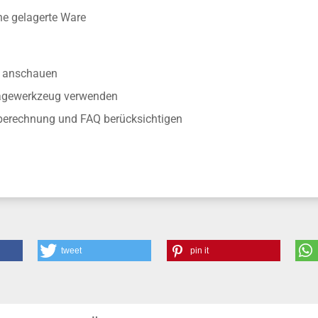
ine gelagerte Ware
anschauen
tagewerkzeug verwenden
berechnung und FAQ berücksichtigen
tweet
pin it