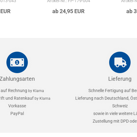
P-013-043
Artikel‑Nr.: FP-179-004
Artikel‑
 EUR
ab 24,95 EUR
ab 
Zahlungsarten
Lieferung
 auf Rechnung
Schnelle Fertigung auf Be
by Klarna
rift und Ratenkauf
Lieferung nach Deutschland, Öst
by Klarna
Vorkasse
Schweiz
PayPal
sowie in viele weitere 
Zustellung mit DPD od