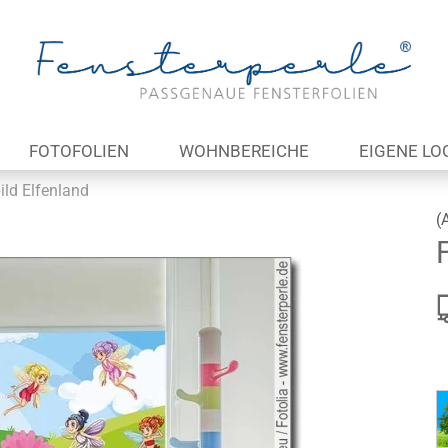
Lieferland
E
FOTOFOLIEN
WOHNBEREICHE
EIGENE LO
P
ild Elfenland
(
Kon
Pas