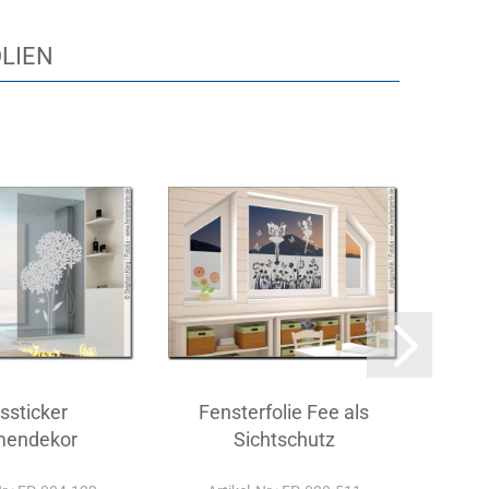
OLIEN
ssticker
Fensterfolie Fee als
Gl
mendekor
Sichtschutz