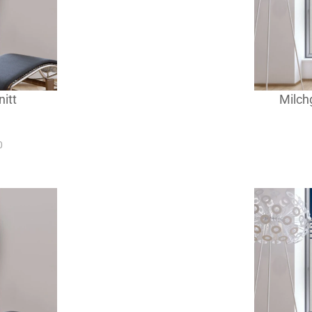
itt
Milchg
0