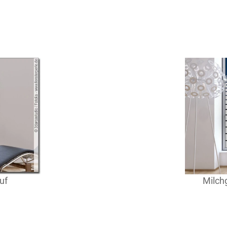
uf
Milchg