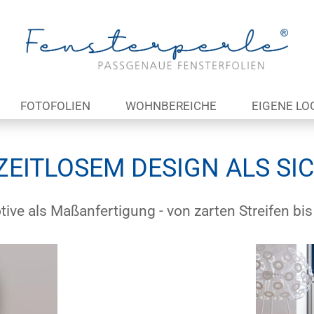
Lieferland
E-Ma
FOTOFOLIEN
WOHNBEREICHE
EIGENE LO
Pas
ZEITLOSEM DESIGN ALS S
Konto 
tive als Maßanfertigung - von zarten Streifen b
Passw