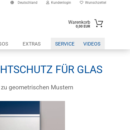
Deutschland
Kundenlogin
Wunschzettel
Warenkorb
0,00 EUR
il
GOS
EXTRAS
SERVICE
VIDEOS
swort
ICHTSCHUTZ FÜR GLAS
erstellen
is zu geometrischen Mustern
ort vergessen?