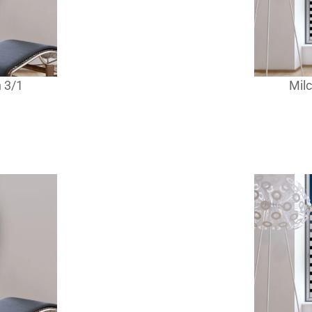
n 3/1
Milc