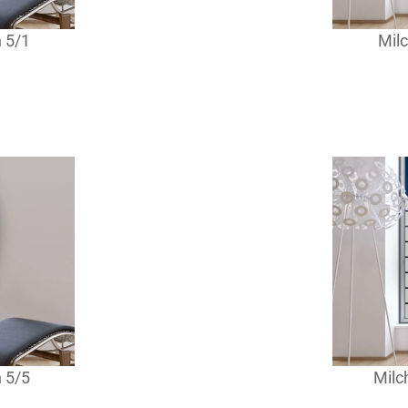
n 5/1
Milc
n 5/5
Milc