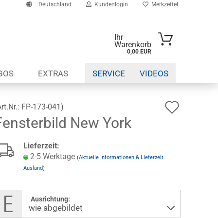
Deutschland
Kundenlogin
Merkzettel
Ihr
Warenkorb
0,00 EUR
-Mail
GOS
EXTRAS
SERVICE
VIDEOS
asswort
Auf
Art.Nr.:
FP-173-041
)
Fensterbild New York
den
to erstellen
Wunsch
Lieferzeit:
swort vergessen?
2-5 Werktage
(Aktuelle Informationen & Lieferzeit
Ausland)
Ausrichtung: