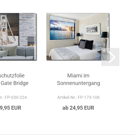
schutzfolie
Miami im
D
 Gate Bridge
Sonnenuntergang
Nr.: FP-030-224
Artikel‑Nr.: FP-173-106
Ar
29,95 EUR
ab 24,95 EUR