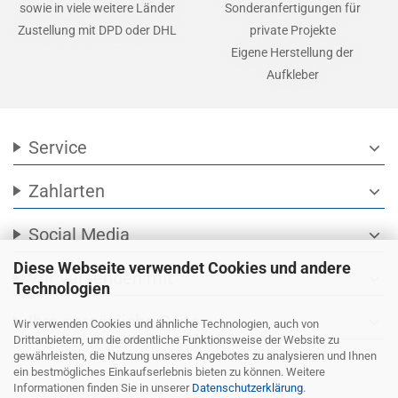
sowie in viele weitere Länder
Sonderanfertigungen für
Zustellung mit DPD oder DHL
private Projekte
Eigene Herstellung der
Aufkleber
Service
expand_more
Zahlarten
expand_more
Social Media
expand_more
Diese Webseite verwendet Cookies und andere
Wir versenden mit
expand_more
Technologien
Ihre persönliche Seite
expand_more
Wir verwenden Cookies und ähnliche Technologien, auch von
Drittanbietern, um die ordentliche Funktionsweise der Website zu
gewährleisten, die Nutzung unseres Angebotes zu analysieren und Ihnen
ein bestmögliches Einkaufserlebnis bieten zu können. Weitere
Informationen finden Sie in unserer
Datenschutzerklärung
.