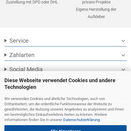
Zustellung mit DPD oder DHL
private Projekte
Eigene Herstellung der
Aufkleber
Service
expand_more
Zahlarten
expand_more
Social Media
expand_more
Diese Webseite verwendet Cookies und andere
Wir versenden mit
expand_more
Technologien
Ihre persönliche Seite
expand_more
Wir verwenden Cookies und ähnliche Technologien, auch von
Drittanbietern, um die ordentliche Funktionsweise der Website zu
gewährleisten, die Nutzung unseres Angebotes zu analysieren und Ihnen
ein bestmögliches Einkaufserlebnis bieten zu können. Weitere
Informationen finden Sie in unserer
Datenschutzerklärung
.