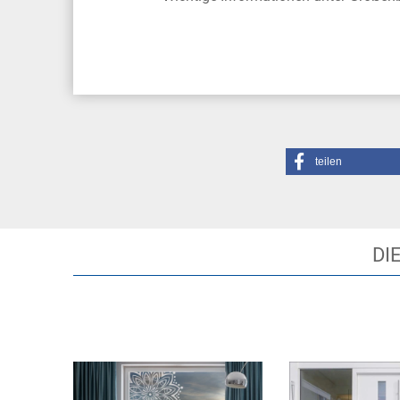
teilen
DI