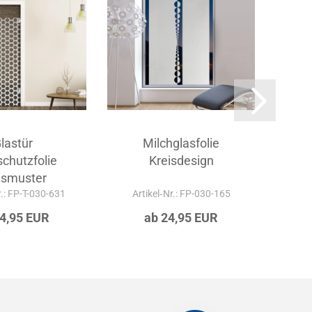
lastür
Milchglasfolie
S
schutzfolie
Kreisdesign
Gew
ismuster
r.: FP-T-030-631
Artikel‑Nr.: FP-030-165
Art
24,95 EUR
ab 24,95 EUR