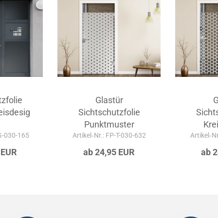
zfolie
Glastür
G
isdesig
Sichtschutzfolie
Sicht
Punktmuster
Kre
-G-030-165
Artikel‑Nr.: FP-T-030-632
Artikel‑N
 EUR
ab 24,95 EUR
ab 