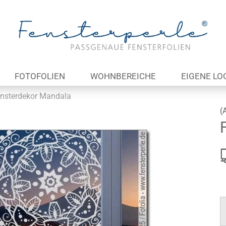
Lieferland
E
FOTOFOLIEN
WOHNBEREICHE
EIGENE LO
P
nsterdekor Mandala
(
Kon
Pas