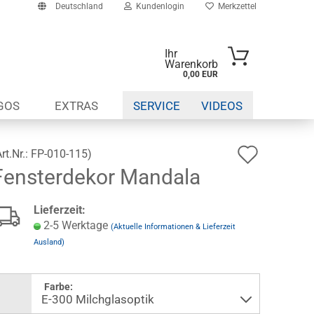
Deutschland
Kundenlogin
Merkzettel
Ihr
Warenkorb
0,00 EUR
-Mail
GOS
EXTRAS
SERVICE
VIDEOS
asswort
Auf
Art.Nr.:
FP-010-115
)
Fensterdekor Mandala
den
to erstellen
Wunsch
Lieferzeit:
swort vergessen?
2-5 Werktage
(Aktuelle Informationen & Lieferzeit
Ausland)
Farbe: