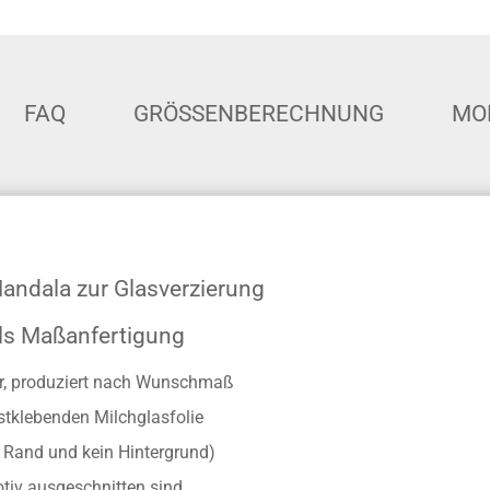
FAQ
GRÖSSENBERECHNUNG
MO
andala zur Glasverzierung
als Maßanfertigung
ber, produziert nach Wunschmaß
stklebenden Milchglasfolie
r Rand und kein Hintergrund)
otiv ausgeschnitten sind