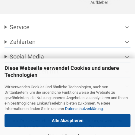
Aufkleber
Service
expand_more
Zahlarten
expand_more
Social Media
expand_more
Diese Webseite verwendet Cookies und andere
Wir versenden mit
expand_more
Technologien
Ihre persönliche Seite
expand_more
Wir verwenden Cookies und ähnliche Technologien, auch von
Drittanbietern, um die ordentliche Funktionsweise der Website zu
gewährleisten, die Nutzung unseres Angebotes zu analysieren und Ihnen
ein bestmögliches Einkaufserlebnis bieten zu können. Weitere
Informationen finden Sie in unserer
Datenschutzerklärung
.
Alle Akzeptieren
Alle Preise verstehen sich inkl. Mehrwertsteuer, soweit nicht
anders gekennzeichnet. © 2026 www.Fensterperle.de