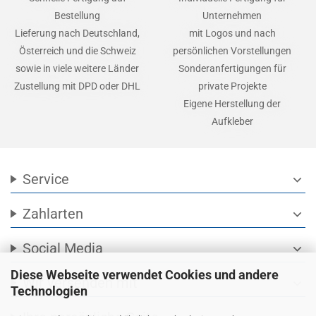
Bestellung
Unternehmen
Lieferung nach Deutschland,
mit Logos und nach
Österreich und die Schweiz
persönlichen Vorstellungen
sowie in viele weitere Länder
Sonderanfertigungen für
Zustellung mit DPD oder DHL
private Projekte
Eigene Herstellung der
Aufkleber
Service
expand_more
Zahlarten
expand_more
Social Media
expand_more
Diese Webseite verwendet Cookies und andere
Wir versenden mit
expand_more
Technologien