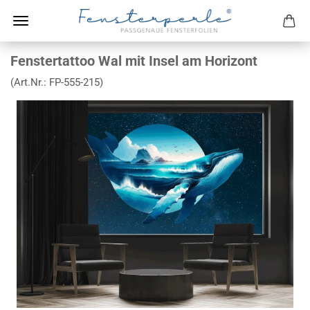
Fenstertattoo Wal mit Insel am Horizont
(Art.Nr.:
FP-555-215
)