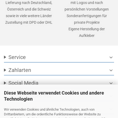
Lieferung nach Deutschland,
mit Logos und nach
Österreich und die Schweiz
persönlichen Vorstellungen
sowie in viele weitere Länder
Sonderanfertigungen für
Zustellung mit DPD oder DHL
private Projekte
Eigene Herstellung der
Aufkleber
Service
expand_more
Zahlarten
expand_more
Social Media
expand_more
Diese Webseite verwendet Cookies und andere
Wir versenden mit
expand_more
Technologien
Ihre persönliche Seite
expand_more
Wir verwenden Cookies und ähnliche Technologien, auch von
Drittanbietern, um die ordentliche Funktionsweise der Website zu