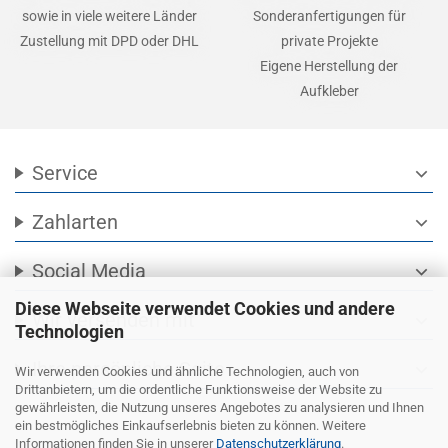
sowie in viele weitere Länder
Sonderanfertigungen für
Zustellung mit DPD oder DHL
private Projekte
Eigene Herstellung der
Aufkleber
Service
expand_more
Zahlarten
expand_more
Social Media
expand_more
Diese Webseite verwendet Cookies und andere
Wir versenden mit
expand_more
Technologien
Ihre persönliche Seite
expand_more
Wir verwenden Cookies und ähnliche Technologien, auch von
Drittanbietern, um die ordentliche Funktionsweise der Website zu
gewährleisten, die Nutzung unseres Angebotes zu analysieren und Ihnen
ein bestmögliches Einkaufserlebnis bieten zu können. Weitere
Informationen finden Sie in unserer
Datenschutzerklärung
.