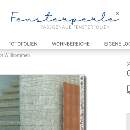
Lieferland
E
FOTOFOLIEN
WOHNBEREICHE
EIGENE LO
P
or Willkommen
(
Kon
Pas