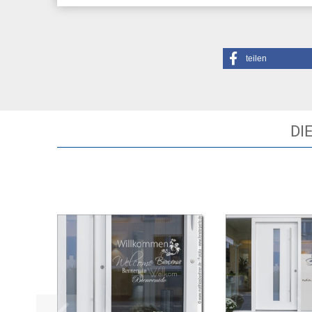
teilen
DI