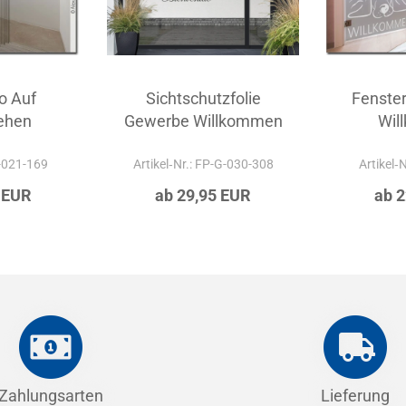
o Auf
Sichtschutzfolie
Fenste
ehen
Gewerbe Willkommen
Wil
P-021-169
Artikel‑Nr.: FP-G-030-308
Artikel‑
 EUR
ab 29,95 EUR
ab 
Zahlungsarten
Lieferung