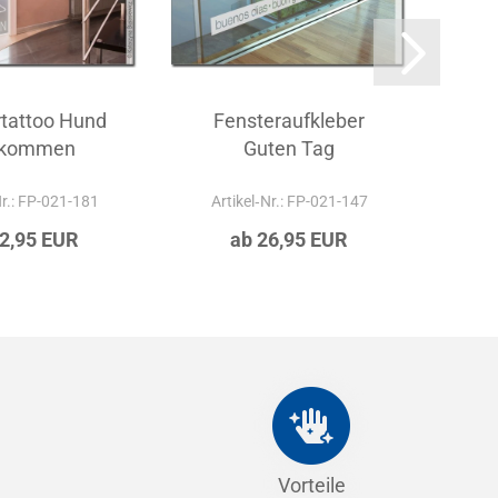
rtattoo Hund
Fensteraufkleber
Gl
lkommen
Guten Tag
Nr.: FP-021-181
Artikel‑Nr.: FP-021-147
Ar
22,95 EUR
ab 26,95 EUR
Vorteile