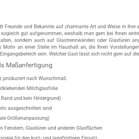
ädt Freunde und Bekannte auf charmante Art und Weise in Ihre e
r sogleich gut aufgenommen, weshalb man gern bei Ihnen eintr
falten, sondern auch auf Glastrennwänden oder Glastüren an
s Motiv an einer Stelle im Haushalt an, die Ihren Vorstellunge
Eingangsbereich sein. Welcher Gast lässt sich nicht gern auf di
als Maßanfertigung
ber, produziert nach Wunschmaß
stklebenden Milchglasfolie
r Rand und kein Hintergrund)
otiv ausgeschnitten sind
onale Größenanpassung)
n Fenstern, Glastüren und anderen Glasflächen
owie für den kurz- und langfristigen Einsatz