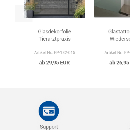
Glasdekorfolie
Glastatto
Tierarztpraxis
Wieders
Artikel‑Nr.: FP-182-015
Artikel‑Nr.: F
ab 29,95 EUR
ab 26,95
Support