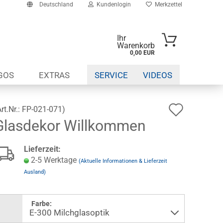
Deutschland
Kundenlogin
Merkzettel
Ihr
Warenkorb
0,00 EUR
-Mail
GOS
EXTRAS
SERVICE
VIDEOS
asswort
Auf
Art.Nr.:
FP-021-071
)
Glasdekor Willkommen
den
to erstellen
Wunsch
Lieferzeit:
swort vergessen?
2-5 Werktage
(Aktuelle Informationen & Lieferzeit
Ausland)
Farbe: