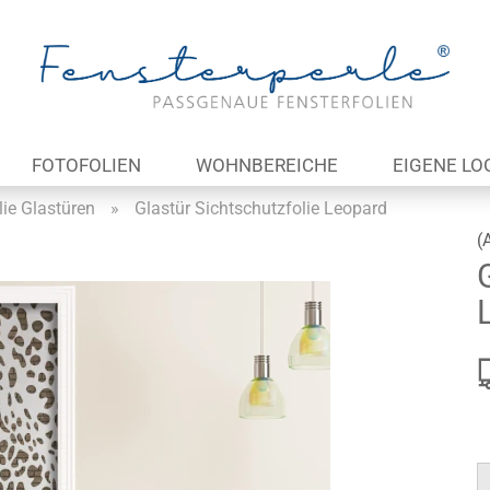
Lieferland
E-Ma
FOTOFOLIEN
WOHNBEREICHE
EIGENE LO
Pas
lie Glastüren
»
Glastür Sichtschutzfolie Leopard
(
Konto 
Passw