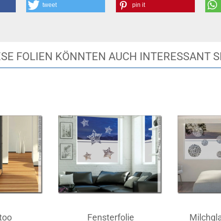
tweet
pin it
ESE FOLIEN KÖNNTEN AUCH INTERESSANT S
too
Fensterfolie
Milchgla