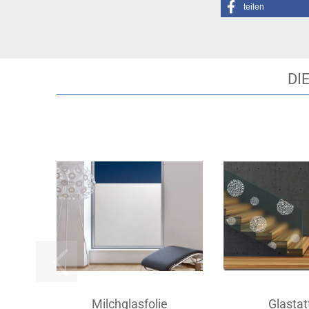
teilen
DI
Milchglasfolie
Glastat