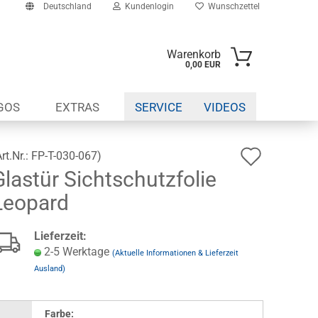
Deutschland
Kundenlogin
Wunschzettel
Warenkorb
0,00 EUR
il
GOS
EXTRAS
SERVICE
VIDEOS
swort
Auf
Art.Nr.:
FP-T-030-067
)
Glastür Sichtschutzfolie
den
erstellen
Leopard
Wunsch
ort vergessen?
Lieferzeit:
2-5 Werktage
(Aktuelle Informationen & Lieferzeit
Ausland)
Farbe: