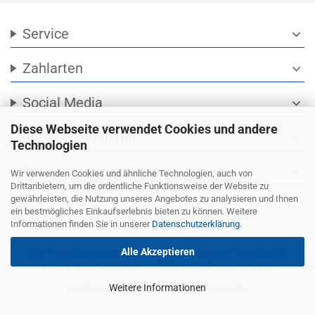
Service
expand_more
Zahlarten
expand_more
Social Media
expand_more
Diese Webseite verwendet Cookies und andere
Wir versenden mit
expand_more
Technologien
Ihre persönliche Seite
expand_more
Wir verwenden Cookies und ähnliche Technologien, auch von
Drittanbietern, um die ordentliche Funktionsweise der Website zu
gewährleisten, die Nutzung unseres Angebotes zu analysieren und Ihnen
ein bestmögliches Einkaufserlebnis bieten zu können. Weitere
Informationen finden Sie in unserer
Datenschutzerklärung
.
Alle Akzeptieren
Alle Preise verstehen sich inkl. Mehrwertsteuer, soweit nicht
anders gekennzeichnet. © 2026 www.Fensterperle.de
Weitere Informationen
Fensterperle® ist eine eingetragene Marke