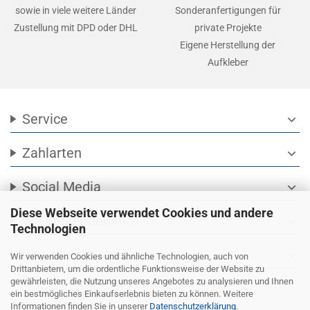
sowie in viele weitere Länder
Sonderanfertigungen für
Zustellung mit DPD oder DHL
private Projekte
Eigene Herstellung der
Aufkleber
Service
expand_more
Zahlarten
expand_more
Social Media
expand_more
Diese Webseite verwendet Cookies und andere
Wir versenden mit
expand_more
Technologien
Ihre persönliche Seite
expand_more
Wir verwenden Cookies und ähnliche Technologien, auch von
Drittanbietern, um die ordentliche Funktionsweise der Website zu
gewährleisten, die Nutzung unseres Angebotes zu analysieren und Ihnen
ein bestmögliches Einkaufserlebnis bieten zu können. Weitere
Informationen finden Sie in unserer
Datenschutzerklärung
.