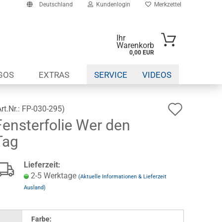
Deutschland
Kundenlogin
Merkzettel
Ihr
Warenkorb
0,00 EUR
-Mail
GOS
EXTRAS
SERVICE
VIDEOS
asswort
Auf
Art.Nr.:
FP-030-295
)
Fensterfolie Wer den
den
to erstellen
Tag
Wunsch
swort vergessen?
Lieferzeit:
2-5 Werktage
(Aktuelle Informationen & Lieferzeit
Ausland)
Farbe: