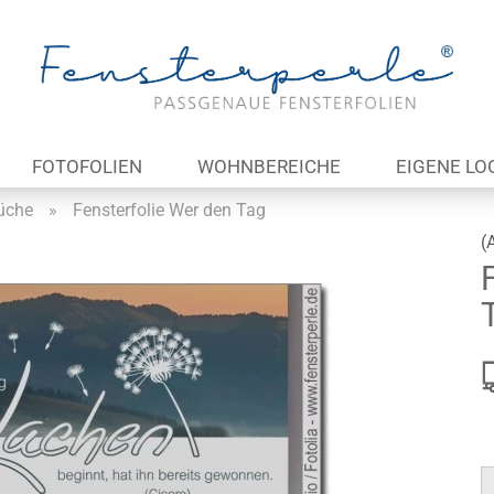
Lieferland
E
FOTOFOLIEN
WOHNBEREICHE
EIGENE LO
P
rüche
»
Fensterfolie Wer den Tag
(
Kon
Pas