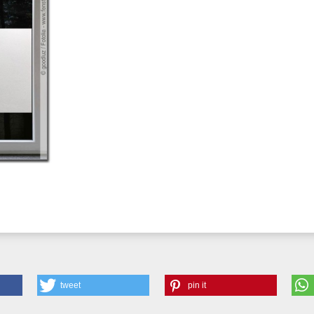
tweet
pin it