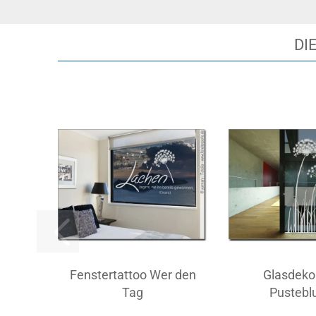
DI
Fenstertattoo Wer den
Glasdekor
Tag
Pusteb