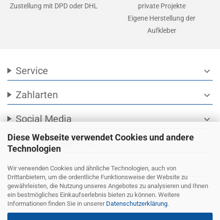
Zustellung mit DPD oder DHL
private Projekte
Eigene Herstellung der
Aufkleber
Service
expand_more
Zahlarten
expand_more
Social Media
expand_more
Diese Webseite verwendet Cookies und andere
Wir versenden mit
expand_more
Technologien
Ihre persönliche Seite
expand_more
Wir verwenden Cookies und ähnliche Technologien, auch von
Drittanbietern, um die ordentliche Funktionsweise der Website zu
gewährleisten, die Nutzung unseres Angebotes zu analysieren und Ihnen
ein bestmögliches Einkaufserlebnis bieten zu können. Weitere
Informationen finden Sie in unserer
Datenschutzerklärung
.