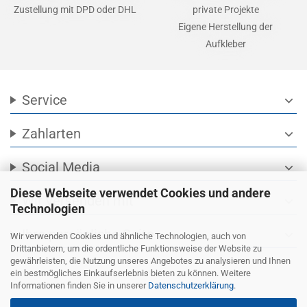
Zustellung mit DPD oder DHL
private Projekte
Eigene Herstellung der
Aufkleber
Service
expand_more
Zahlarten
expand_more
Social Media
expand_more
Diese Webseite verwendet Cookies und andere
Wir versenden mit
expand_more
Technologien
Ihre persönliche Seite
expand_more
Wir verwenden Cookies und ähnliche Technologien, auch von
Drittanbietern, um die ordentliche Funktionsweise der Website zu
gewährleisten, die Nutzung unseres Angebotes zu analysieren und Ihnen
ein bestmögliches Einkaufserlebnis bieten zu können. Weitere
Informationen finden Sie in unserer
Datenschutzerklärung
.