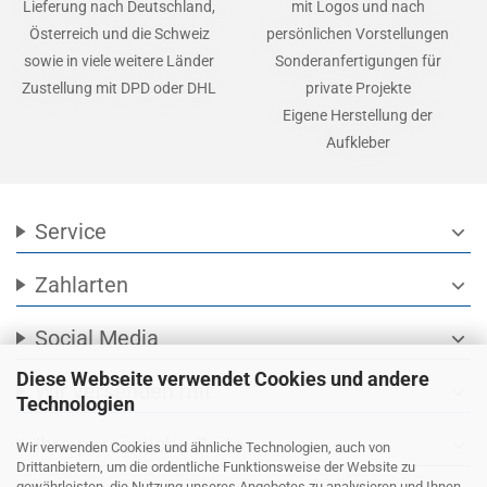
Lieferung nach Deutschland,
mit Logos und nach
Österreich und die Schweiz
persönlichen Vorstellungen
sowie in viele weitere Länder
Sonderanfertigungen für
Zustellung mit DPD oder DHL
private Projekte
Eigene Herstellung der
Aufkleber
Service
expand_more
Zahlarten
expand_more
Social Media
expand_more
Diese Webseite verwendet Cookies und andere
Wir versenden mit
expand_more
Technologien
Ihre persönliche Seite
expand_more
Wir verwenden Cookies und ähnliche Technologien, auch von
Drittanbietern, um die ordentliche Funktionsweise der Website zu
gewährleisten, die Nutzung unseres Angebotes zu analysieren und Ihnen