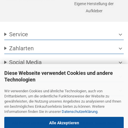
Eigene Herstellung der
Aufkleber
Service
expand_more
Zahlarten
expand_more
Social Media
expand_more
Diese Webseite verwendet Cookies und andere
Wir versenden mit
expand_more
Technologien
Ihre persönliche Seite
expand_more
Wir verwenden Cookies und ähnliche Technologien, auch von
Drittanbietern, um die ordentliche Funktionsweise der Website zu
gewährleisten, die Nutzung unseres Angebotes zu analysieren und Ihnen
ein bestmögliches Einkaufserlebnis bieten zu können. Weitere
Informationen finden Sie in unserer
Datenschutzerklärung
.
Alle Akzeptieren
Alle Preise verstehen sich inkl. Mehrwertsteuer, soweit nicht