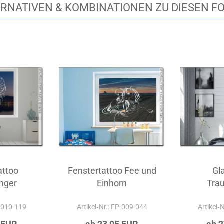
RNATIVEN & KOMBINATIONEN ZU DIESEN F
attoo
Fenstertattoo Fee und
Gl
nger
Einhorn
Tra
P-010-119
Artikel‑Nr.: FP-009-044
Artikel‑