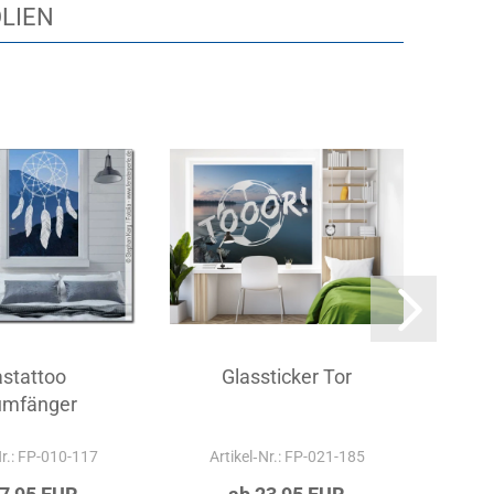
OLIEN
astattoo
Glassticker Tor
Gl
umfänger
Nr.: FP-010-117
Artikel‑Nr.: FP-021-185
Ar