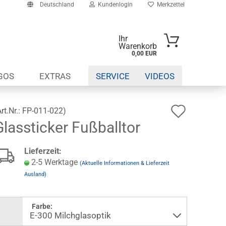
Deutschland
Kundenlogin
Merkzettel
Ihr
Warenkorb
0,00 EUR
-Mail
GOS
EXTRAS
SERVICE
VIDEOS
asswort
Auf
Art.Nr.:
FP-011-022
)
Glassticker Fußballtor
den
to erstellen
Wunsch
Lieferzeit:
swort vergessen?
2-5 Werktage
(Aktuelle Informationen & Lieferzeit
Ausland)
Farbe: