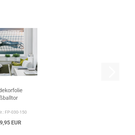
dekorfolie
ßballtor
Nr.: FP-030-150
29,95 EUR