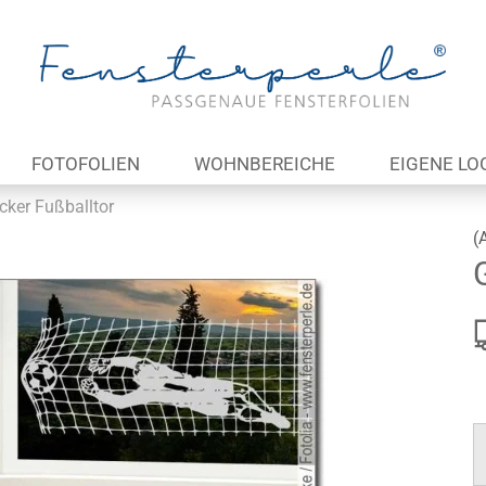
Lieferland
E
FOTOFOLIEN
WOHNBEREICHE
EIGENE LO
P
cker Fußballtor
(
Kon
Pas